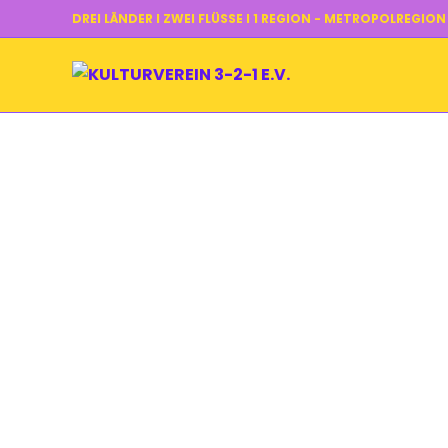
DREI LÄNDER I ZWEI FLÜSSE I 1 REGION - METROPOLREGIO