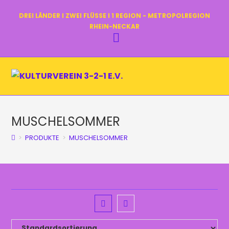
ZUM
DREI LÄNDER I ZWEI FLÜSSE I 1 REGION - METROPOLREGION
INHALT
RHEIN-NECKAR
SPRINGEN
MUSCHELSOMMER
>
PRODUKTE
>
MUSCHELSOMMER